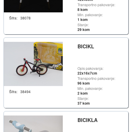
Transportno pakovanje:
8 kom
Min. pakovanje:
Šifra:
38078
1 kom
Stanje:
29 kom
BICIKL
Opis pakovanja:
22x16x7cm
Transportno pakovanje:
96 kom
Min. pakovanje:
Šifra:
38494
2 kom
Stanje:
37 kom
BICIKLA