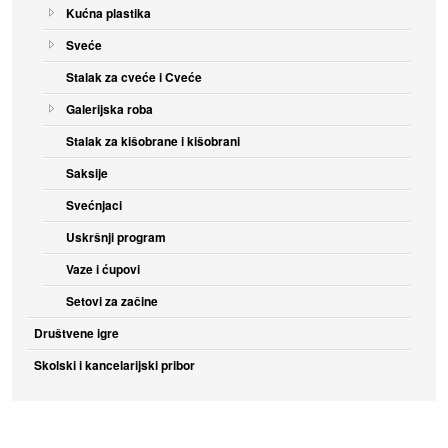
Kućna plastika
Sveće
Stalak za cveće i Cveće
Galerijska roba
Stalak za kišobrane i kišobrani
Saksije
Svećnjaci
Uskršnji program
Vaze i ćupovi
Setovi za začine
Društvene igre
Skolski i kancelarijski pribor