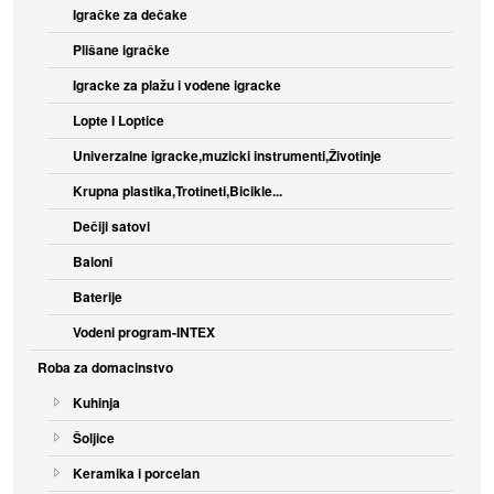
Igračke za dečake
Plišane igračke
Igracke za plažu i vodene igracke
Lopte I Loptice
Univerzalne igracke,muzicki instrumenti,Životinje
Krupna plastika,Trotineti,Bicikle...
Dečiji satovi
Baloni
Baterije
Vodeni program-INTEX
Roba za domacinstvo
Kuhinja
Šoljice
Keramika i porcelan