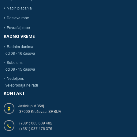
Način plaćanja
Dostava robe
Povraćaj robe
RADNO VREME
Radnim danima:
od 08 - 16 časova
Subotom:
od 08 - 15 časova
Nedeljom:
veleprodaja ne radi
KONTAKT
Jasicki put 35dj
37000 Kruševac, SRBIJA
(+381) 063 609 482
(+381) 037 476 376