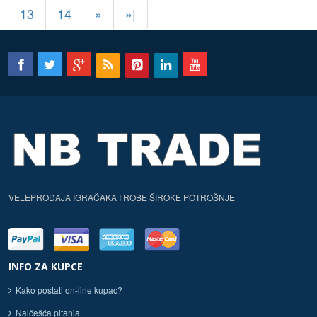
13
14
»
»|
VELEPRODAJA IGRAČAKA I ROBE ŠIROKE POTROŠNJE
INFO ZA KUPCE
Kako postati on-line kupac?
Najčešća pitanja