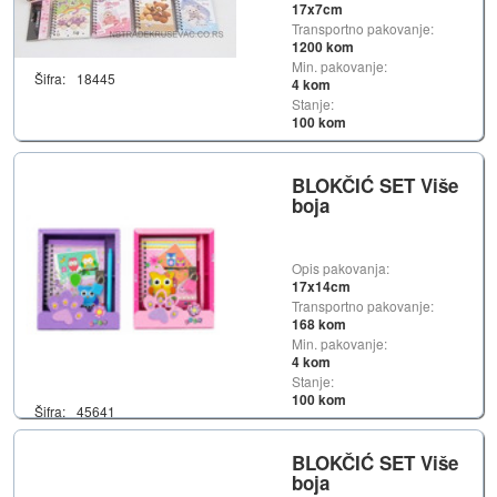
17x7cm
Transportno pakovanje:
1200 kom
Min. pakovanje:
Šifra:
18445
4 kom
Stanje:
100 kom
BLOKČIĆ SET Više
boja
Opis pakovanja:
17x14cm
Transportno pakovanje:
168 kom
Min. pakovanje:
4 kom
Stanje:
100 kom
Šifra:
45641
BLOKČIĆ SET Više
boja