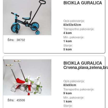
BICIKLA GURALICA
Opis pakovanja:
83x53x42cm
Transportno pakovanje:
4 kom
Min. pakovanje:
Šifra:
38702
1 kom
Stanje:
5 kom
BICIKLA GURALICA
Crvena,plava,zelena,b
Opis pakovanja:
83x63cm
Transportno pakovanje:
9 kom
Min. pakovanje:
Šifra:
45506
1 kom
Stanje: