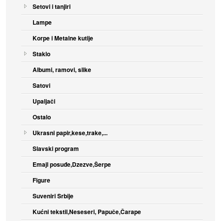
Setovi i tanjiri
Lampe
Korpe i Metalne kutije
Staklo
Albumi, ramovi, slike
Satovi
Upaljači
Ostalo
Ukrasni papir,kese,trake,...
Slavski program
Emajl posuđe,Dzezve,Šerpe
Figure
Suveniri Srbije
Kućni tekstil,Neseseri, Papuče,Čarape