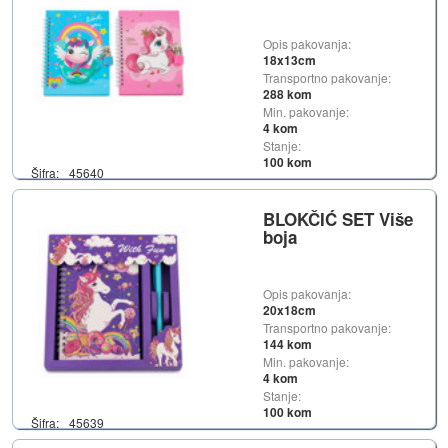
Opis pakovanja:
18x13cm
Transportno pakovanje:
288 kom
Min. pakovanje:
4 kom
Stanje:
100 kom
Šifra:
45640
BLOKČIĆ SET Više
boja
Opis pakovanja:
20x18cm
Transportno pakovanje:
144 kom
Min. pakovanje:
4 kom
Stanje:
100 kom
Šifra:
45639