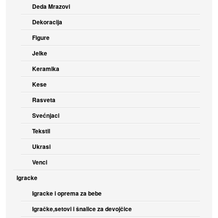
Deda Mrazovi
Dekoracija
Figure
Jelke
Keramika
Kese
Rasveta
Svećnjaci
Tekstil
Ukrasi
Venci
Igracke
Igracke i oprema za bebe
Igračke,setovi i šnalice za devojčice