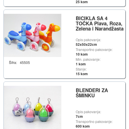
25 kom
BICIKLA SA 4
TOČKA Plava, Roza,
Zelena i Narandžasta
Opis pakovanja:
52x50x22cm
Transportno pakovanje:
10 kom
Min. pakovanje:
Šifra:
45505
1 kom
Stanje:
15 kom
BLENDERI ZA
ŠMINKU
Opis pakovanja:
7cm
Transportno pakovanje:
600 kom