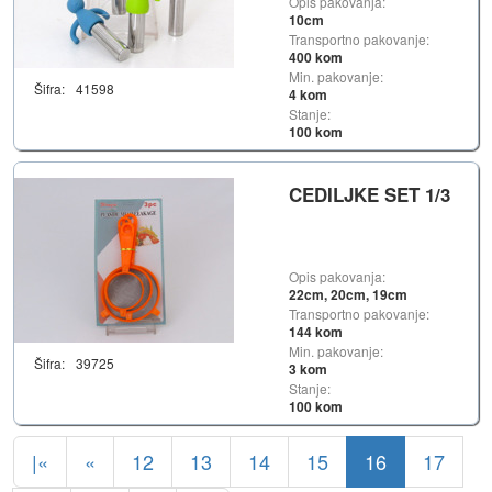
Opis pakovanja:
10cm
Transportno pakovanje:
400 kom
Min. pakovanje:
Šifra:
41598
4 kom
Stanje:
100 kom
CEDILJKE SET 1/3
Opis pakovanja:
22cm, 20cm, 19cm
Transportno pakovanje:
144 kom
Min. pakovanje:
Šifra:
39725
3 kom
Stanje:
100 kom
|«
«
12
13
14
15
16
17