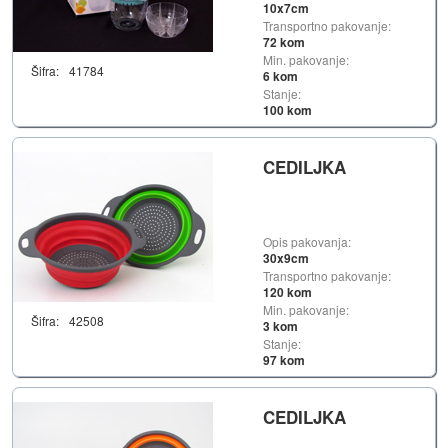
10x7cm
Transportno pakovanje:
72 kom
Min. pakovanje:
Šifra:
41784
6 kom
Stanje:
100 kom
CEDILJKA
Opis pakovanja:
30x9cm
Transportno pakovanje:
120 kom
Min. pakovanje:
Šifra:
42508
3 kom
Stanje:
97 kom
CEDILJKA