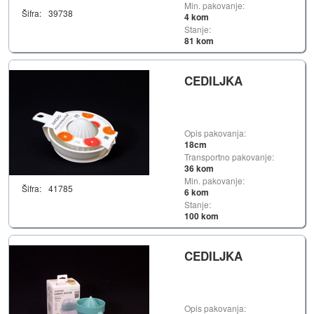
Min. pakovanje:
Šifra:
39738
4 kom
Stanje:
81 kom
CEDILJKA
Opis pakovanja:
18cm
Transportno pakovanje:
36 kom
Min. pakovanje:
Šifra:
41785
6 kom
Stanje:
100 kom
CEDILJKA
Opis pakovanja: