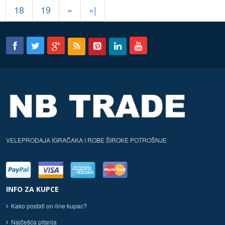
18
19
»
»|
VELEPRODAJA IGRAČAKA I ROBE ŠIROKE POTROŠNJE
INFO ZA KUPCE
Kako postati on-line kupac?
Najčešća pitanja