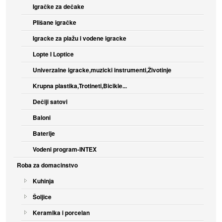
Igračke za dečake
Plišane igračke
Igracke za plažu i vodene igracke
Lopte I Loptice
Univerzalne igracke,muzicki instrumenti,Životinje
Krupna plastika,Trotineti,Bicikle...
Dečiji satovi
Baloni
Baterije
Vodeni program-INTEX
Roba za domacinstvo
Kuhinja
Šoljice
Keramika i porcelan