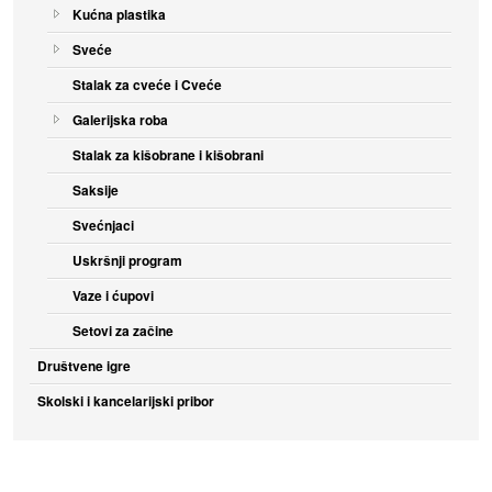
Kućna plastika
Sveće
Stalak za cveće i Cveće
Galerijska roba
Stalak za kišobrane i kišobrani
Saksije
Svećnjaci
Uskršnji program
Vaze i ćupovi
Setovi za začine
Društvene igre
Skolski i kancelarijski pribor