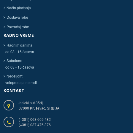
Način plaćanja
Dostava robe
Povraćaj robe
RADNO VREME
Radnim danima:
od 08 - 16 časova
Subotom:
od 08 - 15 časova
Nedeljom:
veleprodaja ne radi
KONTAKT
Jasicki put 35dj
37000 Kruševac, SRBIJA
(+381) 063 609 482
(+381) 037 476 376