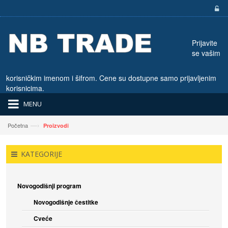
Prijavite
se vašim
korisničkim imenom i šifrom. Cene su dostupne samo prijavljenim
korisnicima.
MENU
—›
Početna
Proizvodi
KATEGORIJE
Novogodišnji program
Novogodišnje čestitke
Cveće