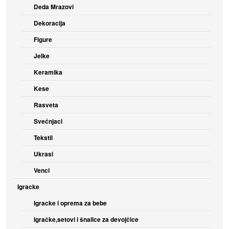
Deda Mrazovi
Dekoracija
Figure
Jelke
Keramika
Kese
Rasveta
Svećnjaci
Tekstil
Ukrasi
Venci
Igracke
Igracke i oprema za bebe
Igračke,setovi i šnalice za devojčice