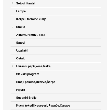
Setovi i tanjiri
Lampe
Korpe i Metalne kutije
Staklo
Albumi, ramovi, slike
Satovi
Upaljači
Ostalo
Ukrasni papir,kese,trake,...
Slavski program
Emajl posuđe,Dzezve,Šerpe
Figure
Suveniri Srbije
Kućni tekstil,Neseseri, Papuče,Čarape